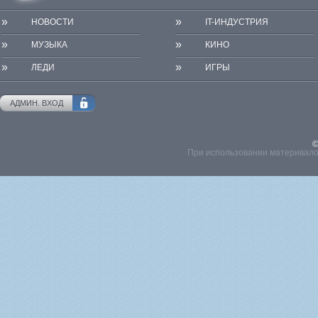
»
»
НОВОСТИ
IT-ИНДУСТРИЯ
»
»
МУЗЫКА
КИНО
»
»
ЛЕДИ
ИГРЫ
АДМИН. ВХОД
©
При использовании материвалов