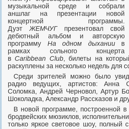
музыкальной среде и собрали
аншлаг на презентации новой
концертной программы.
Дуэт
ЖЕМЧУГ
презентовал свой
дебютный альбом и авторскую
программу
На одном дыхании
в
рамках сольного концерта
в
Caribbean Club
, билеты на котор
раскуплены за несколько недель для с
Среди зрителей можно было увидеть много теле и
радио ведущих, артистов: Анна 
Соломка, Андрей Черновол, Артур Бо
Шоколадка, Александр Рассказов и дру
В новой программе, построенной в лучших традициях
бродвейских мюзиклов, исполнительн
только яркое световое шоу, полный 