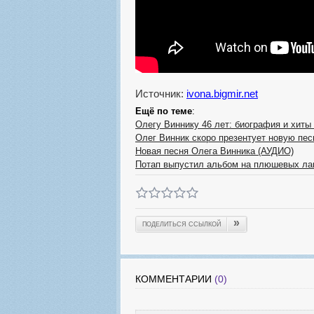
Источник:
ivona.bigmir.net
Ещё по теме
:
Олегу Виннику 46 лет: биография и хиты
Олег Винник скоро презентует новую пе
Новая песня Олега Винника (АУДИО)
Потап выпустил альбом на плюшевых л
»
ПОДЕЛИТЬСЯ ССЫЛКОЙ
КОММЕНТАРИИ
(0)