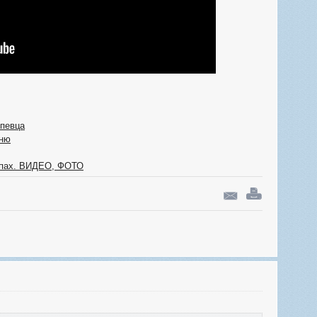
 певца
сню
апах. ВИДЕО, ФОТО